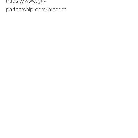
https://www.gfl-
partnership.com/present
【特別セミナーのご案内】
多くのカップルが結婚３年以内に、
関係が悪化していくのはなぜか。
どこにもはっきり書かれていない、
その本当の理由を知りたいと思いま
せんか。
そしてそれを踏まえたほんとうに効
果のある関係づくりの鍵を手に入れ
ませんか。
そういう重大情報満載のセミナーで
す。