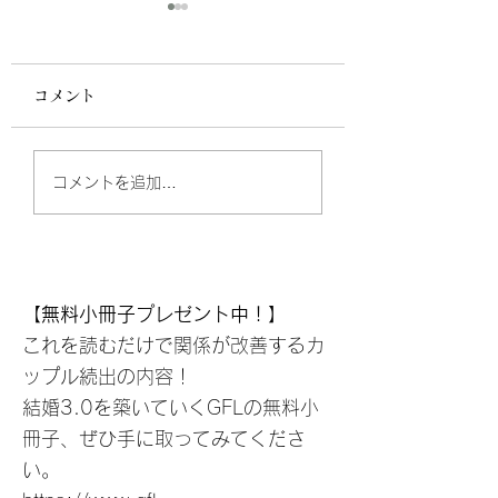
コメント
アナスタシアのことを
こころの地図の落
コメントを追加…
もっと知りたい人〜
穴対策
【無料小冊子プレゼント中！】
これを読むだけで関係が改善するカ
ップル続出の内容！
結婚3.0を築いていくGFLの無料小
冊子、ぜひ手に取ってみてくださ
い。