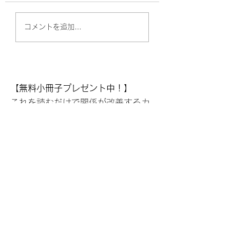
こころの地図の落とし
人と深くつながる
コメントを追加…
穴対策
ベル１〜３
【無料小冊子プレゼント中！】
これを読むだけで関係が改善するカ
ップル続出の内容！
結婚3.0を築いていくGFLの無料小
冊子、ぜひ手に取ってみてくださ
い。
https://www.gfl-
partnership.com/present