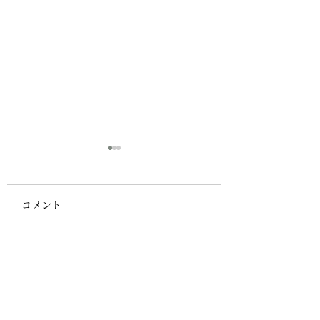
コメント
こころの地図の落とし
人と深くつながる
コメントを追加…
穴対策
ベル１〜３