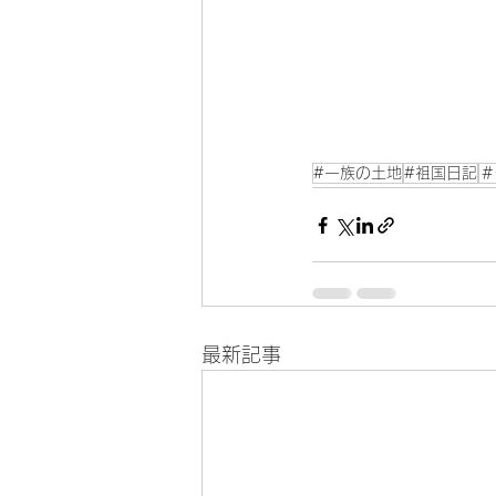
#一族の土地
#祖国日記
＃
最新記事