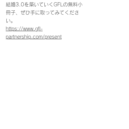
結婚3.0を築いていくGFLの無料小
冊子、ぜひ手に取ってみてくださ
い。
https://www.gfl-
partnership.com/present
【特別セミナーのご案内】
多くのカップルが結婚３年以内に、
関係が悪化していくのはなぜか。
どこにもはっきり書かれていない、
その本当の理由を知りたいと思いま
せんか。
そしてそれを踏まえたほんとうに効
果のある関係づくりの鍵を手に入れ
ませんか。