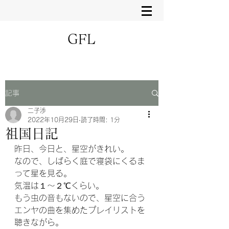
GFL
記事
二子渉
2022年10月29日
読了時間: 1分
祖国日記
昨日、今日と、星空がきれい。
なので、しばらく庭で寝袋にくるま
って星を見る。
気温は１〜２℃くらい。
もう虫の音もないので、星空に合う
エンヤの曲を集めたプレイリストを
聴きながら。