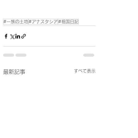
#一族の土地
#アナスタシア
#祖国日記
すべて表示
最新記事