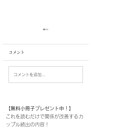
コメント
こころの地図の落とし
人と深くつながる
コメントを追加…
穴対策
ベル１〜３
【無料小冊子プレゼント中！】
これを読むだけで関係が改善するカ
ップル続出の内容！