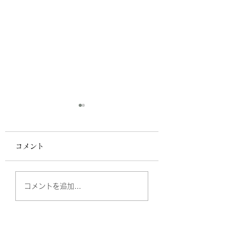
コメント
祖国日記 庭のポルチ
祖国日記「スズメ
コメントを追加…
ーニ
との対話 with 
子」