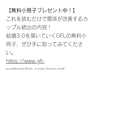
【無料小冊子プレゼント中！】
これを読むだけで関係が改善するカ
ップル続出の内容！
結婚3.0を築いていくGFLの無料小
冊子、ぜひ手に取ってみてくださ
い。
https://www.gfl-
partnership.com/present
【特別セミナーのご案内】
多くのカップルが結婚３年以内に、
関係が悪化していくのはなぜか。
どこにもはっきり書かれていない、
その本当の理由を知りたいと思いま