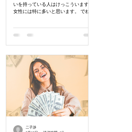
ね。 あるいは僕だったら実はけっこう
いを持っている人はけっこういます。
「知らない土地がどうなっているの
女性には特に多いと思います。 でね、
か、想像するのが楽しくて、そのきっ
じゃあどうだったら深く繋がった感を
かけになって欲しい」
持てるのか。 ＊＊＊ それぞれが感じ
ていることを共有する、っていうのは
ありますよね。 大好きなものについ
て、大好き全開で語って、それを受け
止めてもらう。 すごく嫌だったことに
ついて、すごく嫌だったって全開で語
って、受け止めてもらう。 すごく感動
したことについて。 深く後悔している
ことについて。 そういうことを表現し
て、それを受け止めてもらえたら。 そ
のように共有できたなら、繋がりの感
覚ってけっこう得られるものです。 こ
れはなんというか、レベル１。 ＊＊＊
レベル２は、 相手との間で感じている
ことを、共有すること。 まずはポジテ
二子渉
ィブな気持ちを語り、受け取ってもら