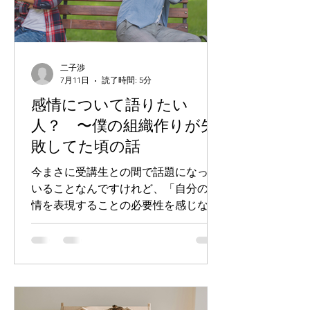
に関して、パートナーを親のように思
っているのか、対等なパートナーだと
思っているのか、ということ。 子ども
時代、基本的には子どもの側には選択
二子渉
権はない。 ただ親が与えられる分だけ
7月11日
読了時間: 5分
を与えられる存在。 選択権がない一方
感情について語りたい
で、責任もない。 基本的にはお金を稼
人？ 〜僕の組織作りが失
いでくるのは親の担当で、どのくらい
敗してた頃の話
のお金を使えるようになるのかについ
ては、子どもには責任はないわけで
今まさに受講生との間で話題になって
す。 例えば専業主婦など、主に稼いで
いることなんですけれど、「自分の感
いるのがパートナーであって、自分で
情を表現することの必要性を感じな
はない、という関係を想
い」タイプの人たちがいるのを、そう
じゃない人が驚愕の眼差しで見ていま
す。 あなたはどっちの傾向が強いと思
いますか？ 別に感情を表現したいと
か、聞いてほしいとか、特段思わない
のか、いやいや、それこそが決定的に