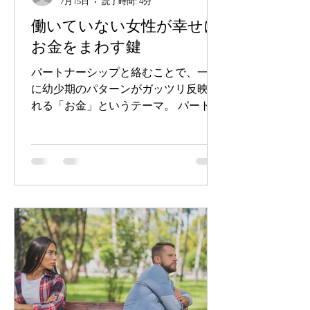
7月15日
読了時間: 4分
うこと。これがレベル２。 なんとなく
働いていない女性が幸せに
伝わっているだろうなということで
お金をまわす鍵
も、実際に言葉に出して伝えること
は、とってもインパクトがあります。
パートナーシップと絡むことで、一気
あの時のあの出来事で、あなたにとて
に幼少期のパターンがガッツリ反映さ
も感謝しているんだ。 これこれこうい
れる「お金」というテーマ。 パートナ
う時のあなたがすごく素敵で、自分に
ーとの関係が良くなることで、必ず幸
も力をくれたん
せな循環が回復するだけでなく、むし
ろ豊かさが拡大してくるので、とても
おもしろいテーマです。 パートナーと
一緒に生きている状態が一番難易度が
高いと僕は思っています。 お金の巡り
の方に歪みが出てくることもあれば、
パートナーとの関係性の方に歪みが出
てくることもある。 ここでうまく回っ
ていっている女性の特徴っていくつも
あるんですが、その一つを書いてみよ
うと思います。 それは。 ＊＊＊ お金