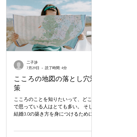
した。 うちの庭に自生した白樺やカエ
デを大事にしていたら、「生きた塀」
のようになっています。 こうしてささ
やかながら一族の土地「祖国」に生き
る実験が続いています。 TOLAND
VLOGさんのアナスタシア特集、この
最終回だけでも十分意味がわかると思
うからぜひみてください。
二子渉
7月29日
読了時間: 4分
こころの地図の落とし穴対
策
こころのことを知りたいって、どこか
で思っている人はとても多い。 そして
結婚3.0の築き方を身につけるために
は、知っておいた方がいいことって実
際けっこうあります。 僕自身も講座で
伝えている「知識」の部分がなかった