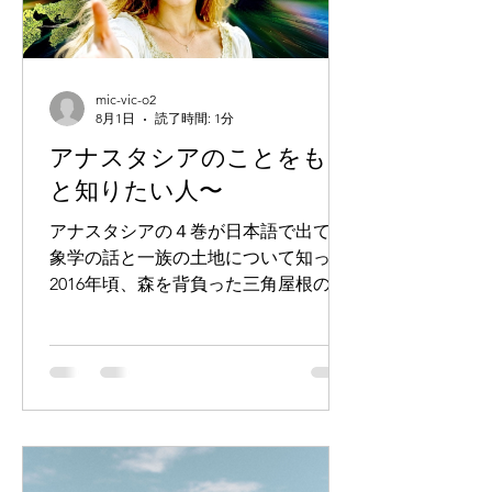
と。 そうそう、そういう雰囲気だっ
た。 そしてさらに、その一部を囲って
自分ちの池みたいにして錦鯉を飼って
いた人たちもいたというではありませ
mic-vic-o2
んか。 あの記憶は本物だったんだ！と
8月1日
読了時間: 1分
大興奮。 まあ実際はわからないけれ
アナスタシアのことをもっ
ど、本物の記憶だったとしてもバチが
と知りたい人〜
当たらない程度にはかなり可能性があ
るようでした。 ＊＊＊ そしてね、そ
アナスタシアの４巻が日本語で出て形
の先があるんだけれど。 その記憶がつ
象学の話と一族の土地について知った
ながったところで、奥にあったもう一
2016年頃、森を背負った三角屋根の家
つの記憶が蘇ってきました。 それは、
の前に、赤ちゃんを抱っこしている妻
ある日、その錦鯉たちがお
と僕、その３人でいるヴィジョンを思
い描きました。 思い描いたというか、
見えてしまったというか。 そのことは
すっかり忘れて5年経って娘が生ま
れ、気がついたら、森を背負った三角
屋根の家に住んでいることに気づきま