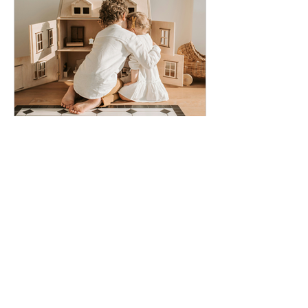
重要でしょ、と思うのか。 ＊＊＊ 今
日はこれに関連して、僕がスタッフの
みんなとGFLの組織をつくってくる過
程で、すれ違ってぜんぜんうまくいか
なかった話をシェアしてみようと思い
ます。 もう何年も前の話ですが、うち
に限らず女性の多い組織に、トップな
り影響力の大きい男性がいるときに
は、たぶんよく起こるすれ違いだと思
二子渉
7月8日
読了時間: 4分
います。 そしてこれは、パートナーと
の関係でも、同じ構造がよくあるやつ
相手とずっと仲良くするた
なのです。 ＊＊＊ さて当時、僕の側
めの10箇条
の体験としては、スタッフたちからよ
く苦情を言われていました。そしてそ
[辛口注意] 僕は人間関係の築き方につ
の意味が、全然わからなかったので
いて、かなりマニアックなところを伝
す。 当時の僕の思考回路では理解でき
えてはいますが、実際には小学生にも
ない言葉だったので、今となっては実
わかる基本的なことを大事にすること
際に文字通りなんと言われていたのか
が、実は本質的に大事だとも思ってい