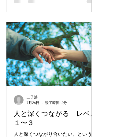
ら、桂子さんと共に生きるっていうの
は、まず無理だったくらいに「知識」
が役に立っているわけなのです。 さ
て、「こころの地図」という知識を、
どうやって使ったらいいのか、という
と、これはけっこう奥深いテーマ。 そ
んな話を書いてみようと思います。 こ
のことを考えるにあたって、まず一番
大事な問いは： 「あなたにとって、地
図の役割ってなんでしょう。」 「いい
地図が手に入ったら、何のために活用
したいですか。」 みたいなこと。 こ
の軸が自分の中にないと、地図に振り
二子渉
回されてしまいます。 ＊＊＊ 実際の
7月26日
読了時間: 2分
道路地図の役割を例に考えてみると。
人と深くつながる レベル
「行きたい場所に辿り着くために、最
１〜３
新の地図（いい地図）を手に入れた
い。」 みたいなことだったりしますよ
人と深くつながり合いたい、という願