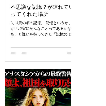
不思議な記憶？が連れてい
ってくれた場所
3、4歳の頃の記憶。 記憶というか、僕
が「現実にそんなことってあるかな
あ」と疑いを持ってきた「記憶のよう
なイメージ」があります。 当時住んで
いた板橋区の団地付近には、今から思
えば水路跡の道（暗渠になってる）が
結構ありました。 そしてほんとかどう
かわからないのは、住んでいた団地の
少し西側のエリアにまだ生きている水
路があって、錦鯉が泳いでいた、とい
うイメージ。 それをAIと順番に答え合
わせしていったら、どうやらその時期
そのエリアには、千川用水から流れ込
む綺麗な水が通る水路群があって、民
家の中とか目の前とかを通っていた